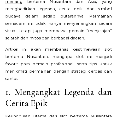
menang
bertema Nusantara dan Asia, yang
menghadirkan legenda, cerita epik, dan simbol
budaya dalam setiap putarannya. Permainan
semacam ini tidak hanya menyenangkan secara
visual, tetapi juga membawa pemain “menjelajah”
sejarah dan mitos dari berbagai daerah.
Artikel ini akan membahas keistimewaan slot
bertema Nusantara, mengapa slot ini menjadi
favorit para pemain profesional, serta tips untuk
menikmati permainan dengan strategi cerdas dan
santai.
1. Mengangkat Legenda dan
Cerita Epik
Keunggulan utama dari slot bertema Nusantara