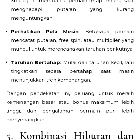
Strategi ini membantu pemain tetap tenang saat
menghadapi putaran yang kurang
menguntungkan.
Perhatikan Pola Mesin
: Beberapa pemain
mencatat putaran, free spin, atau multiplier yang
muncul untuk merencanakan taruhan berikutnya.
Taruhan Bertahap
: Mulai dari taruhan kecil, lalu
tingkatkan secara bertahap saat mesin
menunjukkan tren kemenangan.
Dengan pendekatan ini, peluang untuk meraih
kemenangan besar atau bonus maksimum lebih
tinggi, dan pengalaman bermain pun lebih
menyenangkan.
5. Kombinasi Hiburan dan