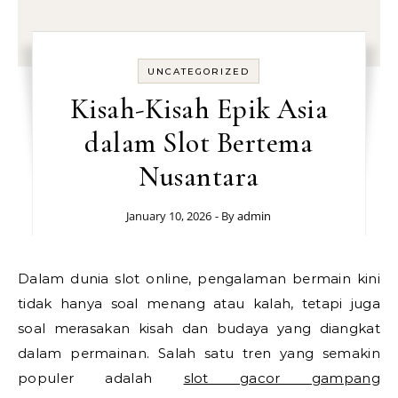
UNCATEGORIZED
Kisah-Kisah Epik Asia
dalam Slot Bertema
Nusantara
January 10, 2026
- By
admin
Dalam dunia slot online, pengalaman bermain kini
tidak hanya soal menang atau kalah, tetapi juga
soal merasakan kisah dan budaya yang diangkat
dalam permainan. Salah satu tren yang semakin
populer adalah
slot gacor gampang